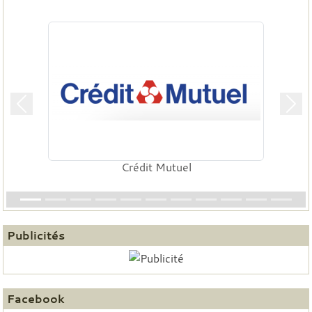
Précedent
Suiv
Crédit Mutuel
Publicités
Facebook