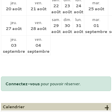
jeu.
ven.
mar.
22
23
24
20 août
21 août
25 août
août
août
août
sam.
dim.
lun.
mar.
jeu.
ven.
29
30
31
01
27 août
28 août
août
août
août
septembre
s
jeu.
ven.
03
04
septembre
septembre
Connectez-vous
pour pouvoir réserver.
+
Calendrier