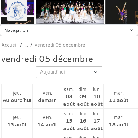
Panneau de gestion des cookies
Accueil
vendredi 05 décembre
vendredi 05 décembre
sam.
dim.
lun.
jeu.
ven.
mar.
08
09
10
Aujourd'hui
demain
11 août
août
août
août
sam.
dim.
lun.
jeu.
ven.
mar.
15
16
17
13 août
14 août
18 août
août
août
août
sam.
dim.
lun.