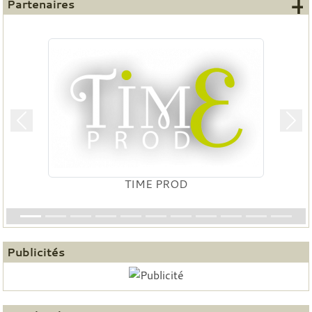
+
Partenaires
Précedent
Suiv
TIME PROD
Publicités